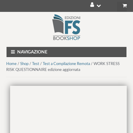
V
V
a
a
i
i
a
a
l
l
NAVIGAZIONE
l
c
a
o
Home
/
Shop
/
Test
/
Test a Compilazione Remota
/ WORK STRESS
n
n
RISK QUESTIONNAIRE edizione aggiornata
a
t
v
e
i
n
g
u
a
t
z
o
i
o
n