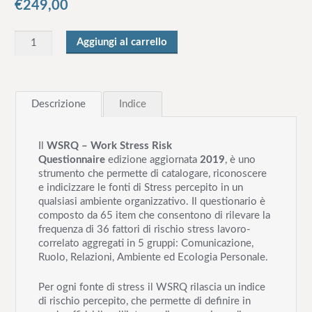
€
249,00
Q
Aggiungi al carrello
u
a
n
Descrizione
Indice
t
i
t
Il
WSRQ – Work Stress Risk
à
Questionnaire
edizione aggiornata
2019
, è uno
strumento che permette di catalogare, riconoscere
e indicizzare le fonti di Stress percepito in un
qualsiasi ambiente organizzativo. Il questionario è
composto da 65 item che consentono di rilevare la
frequenza di 36 fattori di rischio
stress lavoro-
correlato aggregati in 5 gruppi: Comunicazione,
Ruolo, Relazioni, Ambiente ed Ecologia Personale.
Per ogni fonte di stress il WSRQ rilascia un indice
di rischio percepito, che permette di definire in