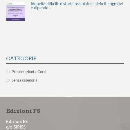
Idoneità difficili: disturbi psichiatrici, deficit cognitivi
e dipende...
Stress lavoro-correlato e rischio cardiovascolare
La valutazione del rischio stress lavoro-correlato:
valutazione, inter...
CATEGORIE
Consulenza Smoke Free per le aziende
Presentazioni / Corsi
Senza categoria
Il rischio aggressione negli ambienti organizzativi –
12° edizione
Edizioni FS
Il colloquio motivazionale per il paziente non
aderente – 1° edizione...
Edizioni FS
c/o SIPISS