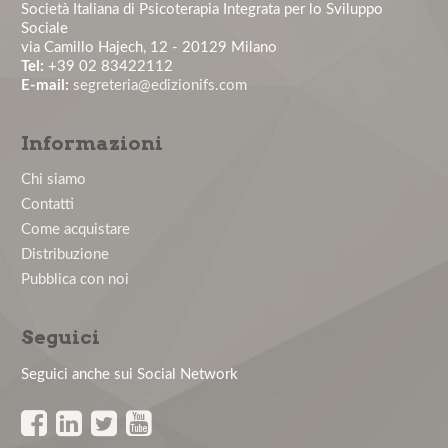
Società Italiana di Psicoterapia Integrata per lo Sviluppo
La comunicazione medico-paziente: tecniche
Sociale
pratiche per costruire un'a...
via Camillo Hajech, 12 - 20129 Milano
Tel:
+39 02 83422112
E-mail:
segreteria@edizionifs.com
La valutazione e la gestione del rischio stress lavoro-
correlato: obbl...
Informazioni
Master in Psicologia Clinica del Lavoro - Edizione
Chi siamo
2026
Contatti
Come acquistare
Nuovo numero del Journal of Health and Social
Distribuzione
Sciences
Pubblica con noi
Corso di aggiornamento in Psicologia Clinica del
Lavoro
Seguici
Seguici anche sui Social Network
PREPARARSI PER IL SUCCESSO: AFFRONTARE IN
MODO ECCELLENTE L'ASSESSMENT