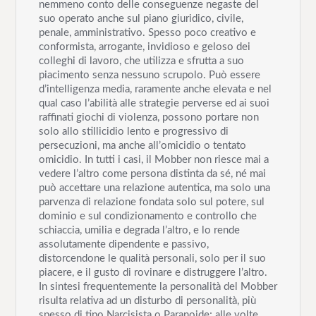
nemmeno conto delle conseguenze negaste del
suo operato anche sul piano giuridico, civile,
penale, amministrativo. Spesso poco creativo e
conformista, arrogante, invidioso e geloso dei
colleghi di lavoro, che utilizza e sfrutta a suo
piacimento senza nessuno scrupolo. Può essere
d’intelligenza media, raramente anche elevata e nel
qual caso l’abilità alle strategie perverse ed ai suoi
raffinati giochi di violenza, possono portare non
solo allo stillicidio lento e progressivo di
persecuzioni, ma anche all’omicidio o tentato
omicidio. In tutti i casi, il Mobber non riesce mai a
vedere l’altro come persona distinta da sé, né mai
può accettare una relazione autentica, ma solo una
parvenza di relazione fondata solo sul potere, sul
dominio e sul condizionamento e controllo che
schiaccia, umilia e degrada l’altro, e lo rende
assolutamente dipendente e passivo,
distorcendone le qualità personali, solo per il suo
piacere, e il gusto di rovinare e distruggere l’altro.
In sintesi frequentemente la personalità del Mobber
risulta relativa ad un disturbo di personalità, più
spesso di tipo Narcisista o Paranoide; alle volte