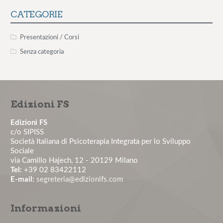
valutazione, inter...
CATEGORIE
Consulenza Smoke Free per le aziende
Presentazioni / Corsi
Senza categoria
Il rischio aggressione negli ambienti organizzativi –
12° edizione
Edizioni FS
Il colloquio motivazionale per il paziente non
aderente – 1° edizione...
Edizioni FS
c/o SIPISS
Società Italiana di Psicoterapia Integrata per lo Sviluppo
La comunicazione medico-paziente: tecniche
Sociale
pratiche per costruire un'a...
via Camillo Hajech, 12 - 20129 Milano
Tel:
+39 02 83422112
E-mail:
segreteria@edizionifs.com
La valutazione e la gestione del rischio stress lavoro-
correlato: obbl...
Informazioni
Master in Psicologia Clinica del Lavoro - Edizione