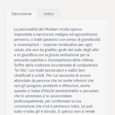
a
n
Descrizione
Indice
t
i
t
La personalità del Mobber risulta spesso
à
improntata a narcisismo maligno ed egocentrismo
perverso, o tratti paranoici con senso di grandiosità
e connotazioni – risposte vendicative per ogni
saluto che non ha gradito; gode del male degli altri
e lo giustifica con la giusta umiliazione per la
presunta superbia o incompetenza della vittima.
Soffre della sindrome incontestata di onnipotenza
“Io-Dio” con tratti persecutori e sadici ben
stratificati e solidi. Per cui necessita di essere
attorniato da persone che lui sente inferiori che
non gli pongono problemi e riflessioni, anche
quando si tratta d’illeciti amministrativi o pecuniari,
che lo ammirano e lo assecondano
pedissequamente, per confermare la sua
convinzione che a lui è permesso tutto, lui può
tutto e tutto gli è dovuto. E spesso non si rende