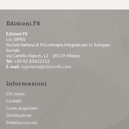
Il colloquio motivazionale per il paziente non
aderente – 1° edizione...
Edizioni FS
La comunicazione medico-paziente: tecniche
pratiche per costruire un'a...
Edizioni FS
c/o SIPISS
Società Italiana di Psicoterapia Integrata per lo Sviluppo
La valutazione e la gestione del rischio stress lavoro-
Sociale
correlato: obbl...
via Camillo Hajech, 12 - 20129 Milano
Tel:
+39 02 83422112
E-mail:
segreteria@edizionifs.com
Master in Psicologia Clinica del Lavoro - Edizione
2026
Informazioni
Nuovo numero del Journal of Health and Social
Chi siamo
Sciences
Contatti
Come acquistare
Corso di aggiornamento in Psicologia Clinica del
Distribuzione
Lavoro
Pubblica con noi