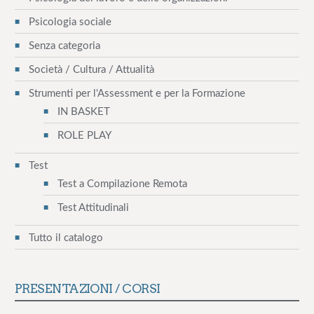
Psicologia sociale
Senza categoria
Società / Cultura / Attualità
Strumenti per l'Assessment e per la Formazione
IN BASKET
ROLE PLAY
Test
Test a Compilazione Remota
Test Attitudinali
Tutto il catalogo
FAD – Il rischio aggressione negli ambienti
organizzativi
PRESENTAZIONI / CORSI