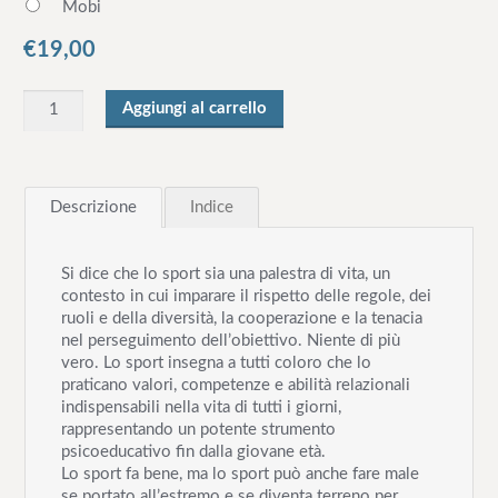
Mobi
€
19,00
Q
Aggiungi al carrello
u
a
n
Descrizione
Indice
t
i
t
Si dice che lo sport sia una palestra di vita, un
à
contesto in cui imparare il rispetto delle regole, dei
ruoli e della diversità, la cooperazione e la tenacia
nel perseguimento dell’obiettivo. Niente di più
vero. Lo sport insegna a tutti coloro che lo
praticano valori, competenze e abilità relazionali
indispensabili nella vita di tutti i giorni,
rappresentando un potente strumento
psicoeducativo fin dalla giovane età.
Lo sport fa bene, ma lo sport può anche fare male
se portato all’estremo e se diventa terreno per