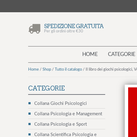
V
V
SPEDIZIONE GRATUITA
a
a
Per gli ordini oltre €30
i
i
a
a
l
l
HOME
CATEGORIE
l
c
a
o
n
n
Home
/
Shop
/
Tutto il catalogo
/ Il libro dei giochi psicologici, V
a
t
v
e
CATEGORIE
i
n
g
u
Collana Giochi Psicologici
a
t
z
o
Collana Psicologia e Management
i
Collana Psicologia e Sport
o
Collana Scientifica Psicologia e
n