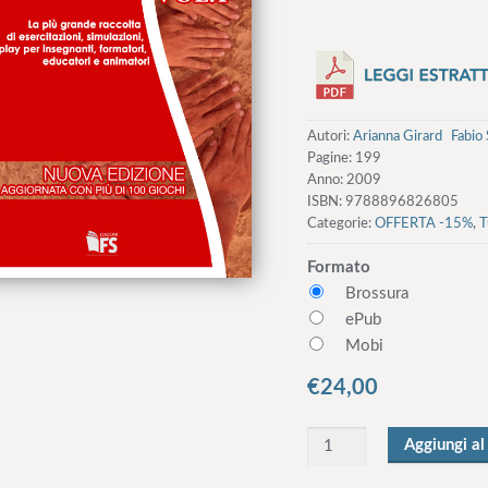
Autori:
Arianna Girard
Fabio 
Pagine:
199
Anno:
2009
ISBN:
9788896826805
Categorie:
OFFERTA -15%
,
T
Formato
Brossura
ePub
Mobi
€
24,00
Q
Aggiungi al
u