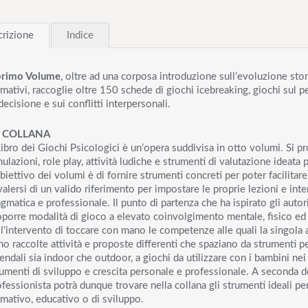
a
n
t
rizione
Indice
i
t
 primo Volume
, oltre ad una corposa introduzione sull’evoluzione stori
à
mativi, raccoglie oltre 150 schede di giochi icebreaking, giochi sul pe
decisione e sui conflitti interpersonali.
 COLLANA
Libro dei Giochi Psicologici è un’opera suddivisa in otto volumi. Si p
ulazioni, role play, attività ludiche e strumenti di valutazione ideata 
biettivo dei volumi è di fornire strumenti concreti per poter facilitar
alersi di un valido riferimento per impostare le proprie lezioni e int
gmatica e professionale. Il punto di partenza che ha ispirato gli autori
oporre modalità di gioco a elevato coinvolgimento mentale, fisico ed e
l’intervento di toccare con mano le competenze alle quali la singola at
o raccolte attività e proposte differenti che spaziano da strumenti pe
endali sia indoor che outdoor, a giochi da utilizzare con i bambini nei 
umenti di sviluppo e crescita personale e professionale. A seconda de
fessionista potrà dunque trovare nella collana gli strumenti ideali pe
rmativo, educativo o di sviluppo.