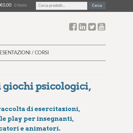
C
€0,00
0 items
Cerca
e
r
c
a
:
ESENTAZIONI / CORSI
i giochi psicologici,
accolta di esercitazioni,
le play per insegnanti,
catori e animatori.