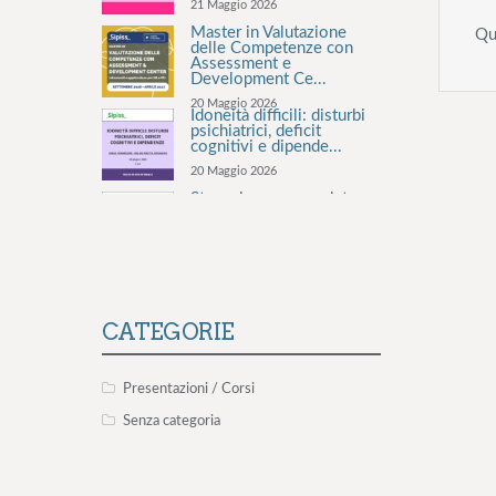
Master in Valutazione
delle Competenze con
Qu
Assessment e
Development Ce...
20 Maggio 2026
Idoneità difficili: disturbi
psichiatrici, deficit
cognitivi e dipende...
20 Maggio 2026
Stress lavoro-correlato e
rischio cardiovascolare
20 Maggio 2026
La valutazione del rischio
stress lavoro-correlato:
valutazione, inter...
5 Aprile 2026
CATEGORIE
Consulenza Smoke Free
per le aziende
15 Marzo 2026
Presentazioni / Corsi
Senza categoria
Il rischio aggressione
negli ambienti
organizzativi – 12°
edizione