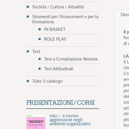
Società / Cultura / Attualità
Desc
Strumenti per l'Assessment e per la
Formazione
IN BASKET
Il
for
ROLE PLAY
di 
Test
LA
Test a Compilazione Remota
Il 
sim
Test Attitudinali
L’o
avv
Tutto il catalogo
pra
pr
del
PRESENTAZIONI / CORSI
son
azi
FAD – Il rischio
str
aggressione negli
ambienti organizzativi
pro
fo
21 Maggio 2026