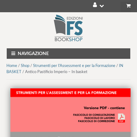
V
V
a
a
i
i
a
a
l
l
NAVIGAZIONE
l
c
a
o
Home
/
Shop
/
Strumenti per l'Assessment e per la Formazione
/
IN
n
n
BASKET
/ Antico Pastificio Imperio – In basket
a
t
v
e
i
n
g
u
a
t
z
o
i
o
n