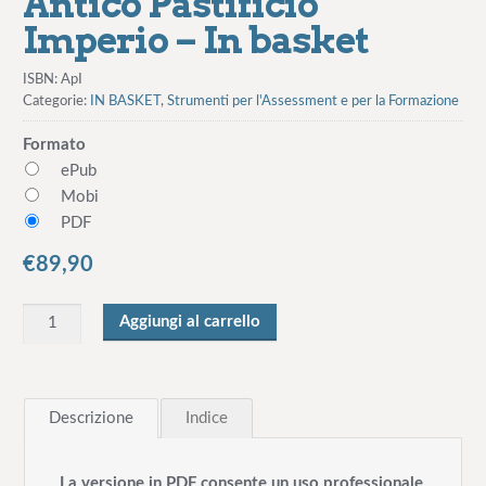
Antico Pastificio
Imperio – In basket
ISBN:
ApI
Categorie:
IN BASKET
,
Strumenti per l'Assessment e per la Formazione
Formato
ePub
Mobi
PDF
€
89,90
Q
Aggiungi al carrello
u
a
n
Descrizione
Indice
t
i
t
La versione in PDF consente un uso professionale