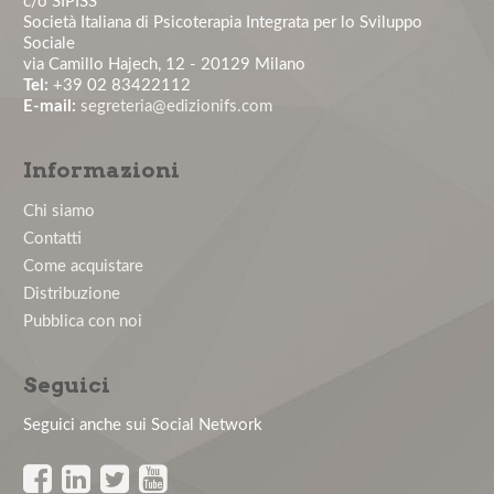
c/o SIPISS
Società Italiana di Psicoterapia Integrata per lo Sviluppo
Master in Psicologia Clinica del Lavoro - Edizione
Sociale
2026
via Camillo Hajech, 12 - 20129 Milano
Tel:
+39 02 83422112
E-mail:
segreteria@edizionifs.com
Nuovo numero del Journal of Health and Social
Sciences
Informazioni
Corso di aggiornamento in Psicologia Clinica del
Chi siamo
Lavoro
Contatti
Come acquistare
PREPARARSI PER IL SUCCESSO: AFFRONTARE IN
Distribuzione
MODO ECCELLENTE L'ASSESSMENT
Pubblica con noi
Primo Congresso Nazionale AIPMeL
Seguici
Seguici anche sui Social Network
News: Cite score on Scopus