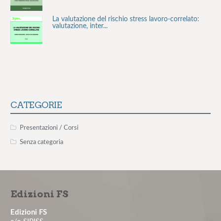
La valutazione del rischio stress lavoro-correlato:
valutazione, inter...
Consulenza Smoke Free per le aziende
Il rischio aggressione negli ambienti organizzativi –
12° edizione
CATEGORIE
Il colloquio motivazionale per il paziente non
Presentazioni / Corsi
aderente – 1° edizione...
Senza categoria
La comunicazione medico-paziente: tecniche
pratiche per costruire un'a...
Edizioni FS
La valutazione e la gestione del rischio stress lavoro-
correlato: obbl...
Edizioni FS