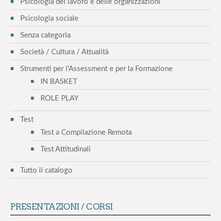
Psicologia del lavoro e delle organizzazioni
t
Psicologia sociale
i
Senza categoria
c
Società / Cultura / Attualità
o
Strumenti per l'Assessment e per la Formazione
IN BASKET
l
ROLE PLAY
i
Test
Test a Compilazione Remota
Test Attitudinali
Tutto il catalogo
FAD – Diversity Management
PRESENTAZIONI / CORSI