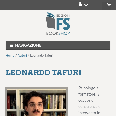
V
V
a
a
i
i
a
a
l
l
NAVIGAZIONE
l
c
a
o
Home
/
Autori
/ Leonardo Tafuri
n
n
a
t
LEONARDO TAFURI
v
e
i
n
g
u
Psicologo e
a
t
formatore. Si
z
o
occupa di
i
consulenza e
o
intervento in
n