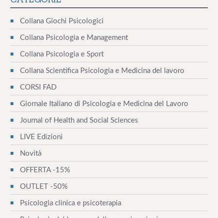
v
Collana Giochi Psicologici
i
Collana Psicologia e Management
g
Collana Psicologia e Sport
Collana Scientifica Psicologia e Medicina del lavoro
a
CORSI FAD
z
Giornale Italiano di Psicologia e Medicina del Lavoro
i
Journal of Health and Social Sciences
o
LIVE Edizioni
n
Novità
e
OFFERTA -15%
a
OUTLET -50%
Psicologia clinica e psicoterapia
r