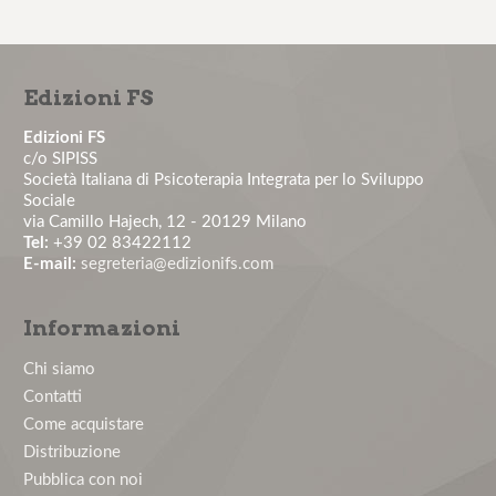
Il rischio aggressione negli ambienti organizzativi –
12° edizione
Edizioni FS
Il colloquio motivazionale per il paziente non
aderente – 1° edizione...
Edizioni FS
c/o SIPISS
Società Italiana di Psicoterapia Integrata per lo Sviluppo
La comunicazione medico-paziente: tecniche
Sociale
pratiche per costruire un'a...
via Camillo Hajech, 12 - 20129 Milano
Tel:
+39 02 83422112
E-mail:
segreteria@edizionifs.com
La valutazione e la gestione del rischio stress lavoro-
correlato: obbl...
Informazioni
Master in Psicologia Clinica del Lavoro - Edizione
Chi siamo
2026
Contatti
Come acquistare
Nuovo numero del Journal of Health and Social
Distribuzione
Sciences
Pubblica con noi