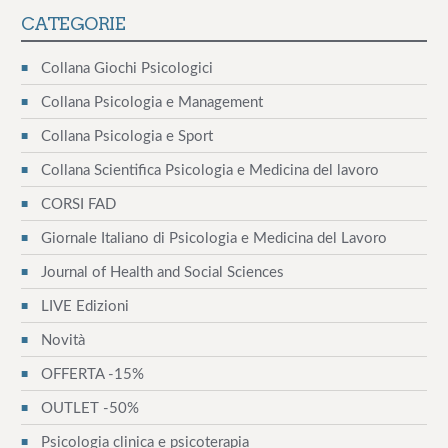
a
CATEGORIE
v
Collana Giochi Psicologici
i
Collana Psicologia e Management
g
Collana Psicologia e Sport
Collana Scientifica Psicologia e Medicina del lavoro
a
CORSI FAD
z
Giornale Italiano di Psicologia e Medicina del Lavoro
i
Journal of Health and Social Sciences
o
LIVE Edizioni
n
Novità
e
OFFERTA -15%
a
OUTLET -50%
Psicologia clinica e psicoterapia