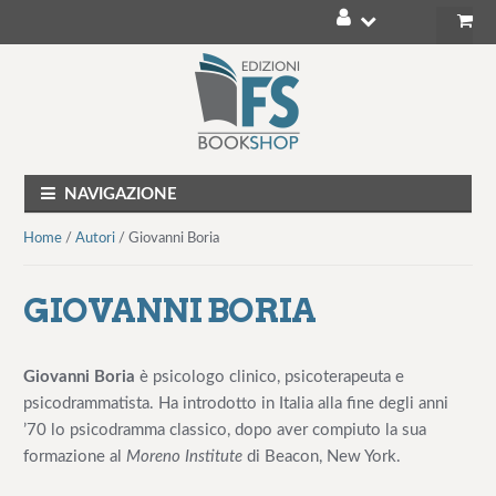
V
V
a
a
i
i
a
a
l
l
NAVIGAZIONE
l
c
a
o
Home
/
Autori
/ Giovanni Boria
n
n
a
t
GIOVANNI BORIA
v
e
i
n
g
u
Giovanni Boria
è psicologo clinico, psicoterapeuta e
a
t
psicodrammatista. Ha introdotto in Italia alla fine degli anni
z
o
’70 lo psicodramma classico, dopo aver compiuto la sua
i
formazione al
Moreno Institute
di Beacon, New York.
o
n