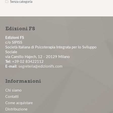
Senza categoria
Il rischio aggressione negli ambienti organizzativi –
12° edizione
Edizioni FS
Il colloquio motivazionale per il paziente non
aderente – 1° edizione...
Edizioni FS
c/o SIPISS
Società Italiana di Psicoterapia Integrata per lo Sviluppo
La comunicazione medico-paziente: tecniche
Sociale
pratiche per costruire un'a...
via Camillo Hajech, 12 - 20129 Milano
Tel:
+39 02 83422112
E-mail:
segreteria@edizionifs.com
La valutazione e la gestione del rischio stress lavoro-
correlato: obbl...
Informazioni
Master in Psicologia Clinica del Lavoro - Edizione
Chi siamo
2026
Contatti
Come acquistare
Nuovo numero del Journal of Health and Social
Distribuzione
Sciences