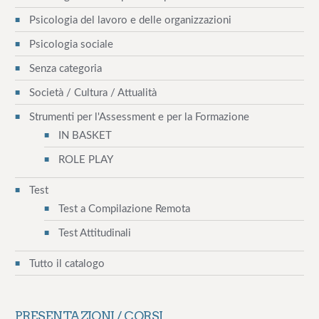
r
Psicologia del lavoro e delle organizzazioni
t
Psicologia sociale
i
Senza categoria
c
Società / Cultura / Attualità
o
Strumenti per l'Assessment e per la Formazione
IN BASKET
l
ROLE PLAY
i
Test
Test a Compilazione Remota
Test Attitudinali
Tutto il catalogo
FAD – Diversity Management
PRESENTAZIONI / CORSI