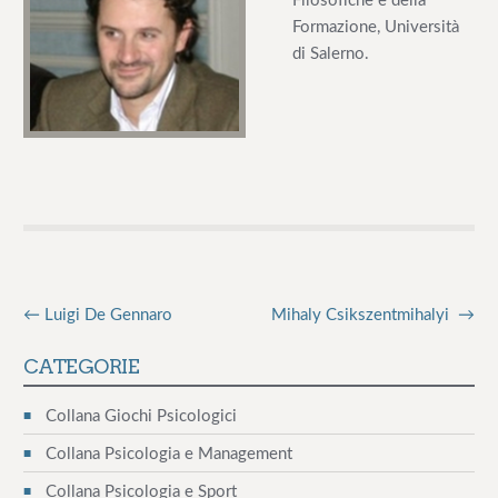
Filosofiche e della
e
Formazione, Università
di Salerno.
←
Luigi De Gennaro
Mihaly Csikszentmihalyi
→
N
a
CATEGORIE
v
Collana Giochi Psicologici
i
Collana Psicologia e Management
g
Collana Psicologia e Sport