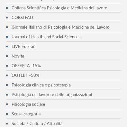
Collana Scientifica Psicologia e Medicina del lavoro
a
CORSI FAD
z
Giornale Italiano di Psicologia e Medicina del Lavoro
i
Journal of Health and Social Sciences
o
LIVE Edizioni
n
Novità
e
OFFERTA -15%
a
OUTLET -50%
Psicologia clinica e psicoterapia
r
Psicologia del lavoro e delle organizzazioni
t
Psicologia sociale
i
Senza categoria
c
Società / Cultura / Attualità