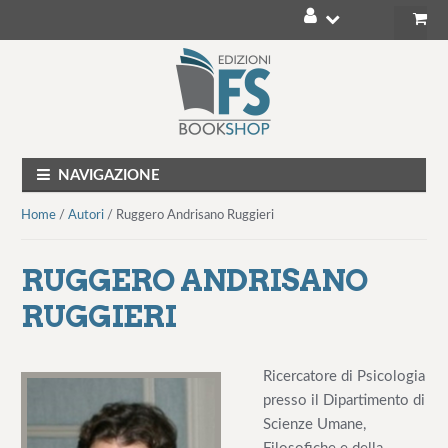
V
V
a
a
i
i
a
a
l
l
NAVIGAZIONE
l
c
a
o
Home
/
Autori
/ Ruggero Andrisano Ruggieri
n
n
a
t
RUGGERO ANDRISANO
v
e
i
n
RUGGIERI
g
u
a
t
z
o
Ricercatore di Psicologia
i
presso il Dipartimento di
o
Scienze Umane,
n