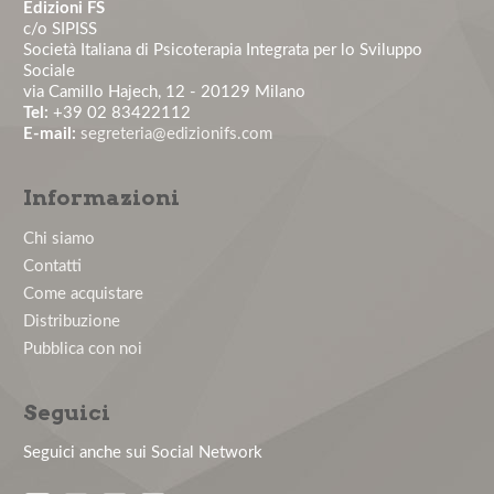
Edizioni FS
c/o SIPISS
Società Italiana di Psicoterapia Integrata per lo Sviluppo
Nuovo numero del Journal of Health and Social
Sociale
Sciences
via Camillo Hajech, 12 - 20129 Milano
Tel:
+39 02 83422112
E-mail:
segreteria@edizionifs.com
Corso di aggiornamento in Psicologia Clinica del
Lavoro
Informazioni
PREPARARSI PER IL SUCCESSO: AFFRONTARE IN
Chi siamo
MODO ECCELLENTE L'ASSESSMENT
Contatti
Come acquistare
Primo Congresso Nazionale AIPMeL
Distribuzione
Pubblica con noi
News: Cite score on Scopus
Seguici
Seguici anche sui Social Network
News: JHSS indicizzato su Scopus