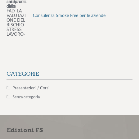
Consulenza Smoke Free per le aziende
Il rischio aggressione negli ambienti organizzativi –
12° edizione
Il colloquio motivazionale per il paziente non
aderente – 1° edizione...
CATEGORIE
La comunicazione medico-paziente: tecniche
Presentazioni / Corsi
pratiche per costruire un'a...
Senza categoria
La valutazione e la gestione del rischio stress lavoro-
correlato: obbl...
Edizioni FS
Master in Psicologia Clinica del Lavoro - Edizione
2026