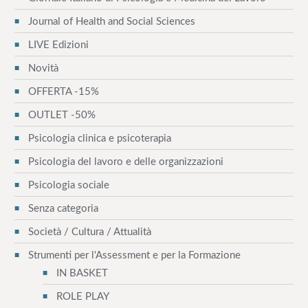
o
Journal of Health and Social Sciences
n
LIVE Edizioni
Novità
e
OFFERTA -15%
a
OUTLET -50%
r
Psicologia clinica e psicoterapia
t
Psicologia del lavoro e delle organizzazioni
i
Psicologia sociale
c
Senza categoria
o
Società / Cultura / Attualità
Strumenti per l'Assessment e per la Formazione
l
IN BASKET
i
ROLE PLAY