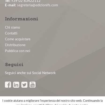
Tel:
+39 02 83422112
E-mail:
segreteria@edizionifs.com
Primo Congresso Nazionale AIPMeL
Informazioni
News: Cite score on Scopus
Chi siamo
Contatti
Come acquistare
News: JHSS indicizzato su Scopus
Distribuzione
Pubblica con noi
Nasce AIPMeL - Associazione Italiana di Psicologia e
Medicina del Lavo...
Seguici
Seguici anche sui Social Network
FAD – Diversity Management
FAD – Il rischio aggressione negli ambienti
organizzativi
I cookie aiutano a migliorare l'esperienza del nostro sito web. Continuando la
Copyright © Edizioni FS 2026 - All rights reserved