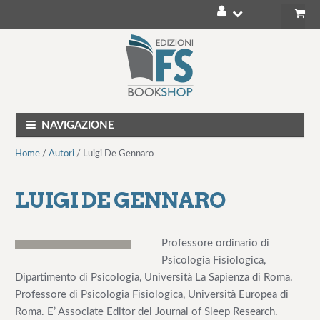
V
V
a
a
i
i
a
a
l
l
NAVIGAZIONE
l
c
a
o
Home
/
Autori
/ Luigi De Gennaro
n
n
a
t
LUIGI DE GENNARO
v
e
i
n
g
u
Professore ordinario di
a
t
Psicologia Fisiologica,
z
o
Dipartimento di Psicologia, Università La Sapienza di Roma.
i
Professore di Psicologia Fisiologica, Università Europea di
o
Roma. E’ Associate Editor del Journal of Sleep Research.
n