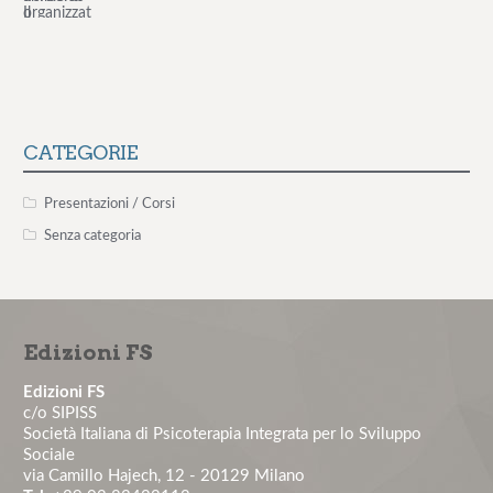
La comunicazione medico-paziente: tecniche
pratiche per costruire un'a...
La valutazione e la gestione del rischio stress lavoro-
correlato: obbl...
CATEGORIE
Master in Psicologia Clinica del Lavoro - Edizione
Presentazioni / Corsi
2026
Senza categoria
Nuovo numero del Journal of Health and Social
Sciences
Edizioni FS
Corso di aggiornamento in Psicologia Clinica del
Lavoro
Edizioni FS
c/o SIPISS
Società Italiana di Psicoterapia Integrata per lo Sviluppo
PREPARARSI PER IL SUCCESSO: AFFRONTARE IN
Sociale
MODO ECCELLENTE L'ASSESSMENT
via Camillo Hajech, 12 - 20129 Milano